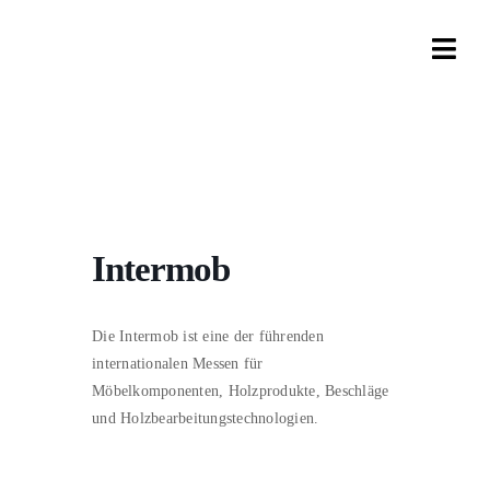
Zum
Inhalt
Togg
springen
Navi
Unte
Pro
Lös
Intermob
Se
Die Intermob ist eine der führenden
internationalen Messen für
N
Möbelkomponenten, Holzprodukte, Beschläge
und Holzbearbeitungstechnologien.
Ka