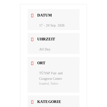
Ko
DATUM
17 - 20 Sep. 2026
UHRZEIT
All Day
ORT
TÜYAP Fair and
Congress Center
Istanbul, Türkei
KATEGORIE